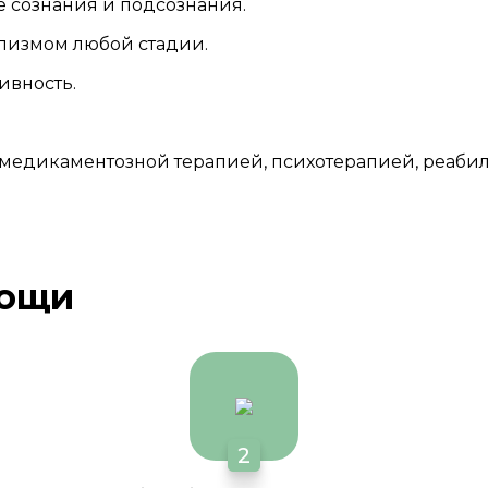
не сознания и подсознания.
олизмом любой стадии.
ивность.
 медикаментозной терапией, психотерапией, реаби
мощи
2