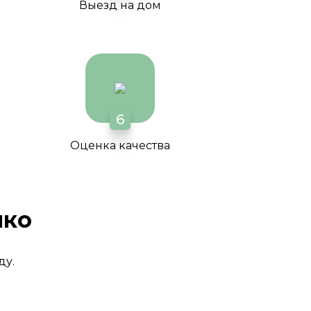
Выезд на дом
6
Оценка качества
нко
ду.