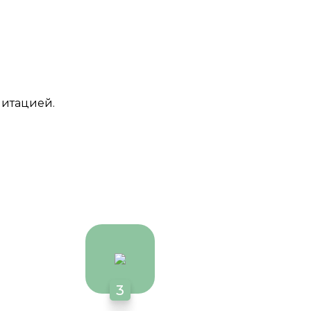
литацией.
3