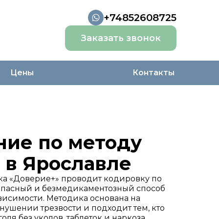
+74852608725
Заказать звонок
Цены
Контакты
ние по методу
 в Ярославле
ка «Доверие+» проводит кодировку по
опасный и безмедикаментозный способ
висимости. Методика основана на
нушении трезвости и подходит тем, кто
голя без уколов, таблеток и наркоза.