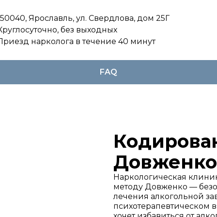
150040, Ярославль, ул. Свердлова, дом 25Г
Круглосуточно, без выходных
Приезд нарколога в течение 40 минут
FAQ
Кодирова
Довженко
Наркологическая клини
методу Довженко — без
лечения алкогольной за
психотерапевтическом в
хочет избавиться от алко